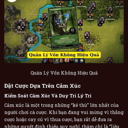
Quản Lý Vốn Không Hiệu Quả
Đặt Cược Dựa Trên Cảm Xúc
Kiểm Soát Cảm Xúc Và Duy Trì Lý Trí
Cảm xúc là một trong những “kẻ thù” lớn nhất của
người chơi cá cược. Khi bạn đang vui mừng vì thắng
cược hoặc cay cú vì thua cược, bạn rất dễ đưa ra
những quyết định thiếu suy nghĩ, thậm chí là “liều