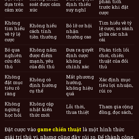
phân tích
dựa trên
soát được cảm
định thiếu
trước khi đặt
cảm xúc
xúc
suy nghĩ
cược
Không
Tìm hiểu về tỷ
Không hiểu
Bỏ lỡ cơ hội
tìm hiểu
lệ cược, so sánh
cách tính
nhận
về tỷ lệ
giữa các nhà
tiền thưởng
thưởng cao
cược
cái
Bỏ qua
Không nắm
Đưa ra quyết
Phân tích lối
nghiên
được điểm
định cược
chơi, chiến
cứu đối
mạnh, yếu
không
thuật của đối
thủ
của đối thủ
chính xác
thủ
Không
Mất phương
Không có
Xác định mục
đặt mục
hướng,
định hướng
tiêu lợi nhuận,
tiêu rõ
không hiệu
cụ thể
rủi ro
ràng
quả
Không
Không cập
Lỗi thời,
Tham gia cộng
ngừng
nhật kiến
thua thiệt
đồng, đọc sách,
học hỏi
thức mới
Đặt cược vào
game chiến thuật
là một hình thức
giải trí thú vị, nhưng cũng đầy rủi ro. Để thành công,