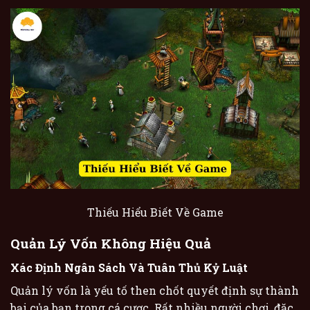
Thiếu Hiểu Biết Về Game
Quản Lý Vốn Không Hiệu Quả
Xác Định Ngân Sách Và Tuân Thủ Kỷ Luật
Quản lý vốn là yếu tố then chốt quyết định sự thành
bại của bạn trong cá cược. Rất nhiều người chơi, đặc