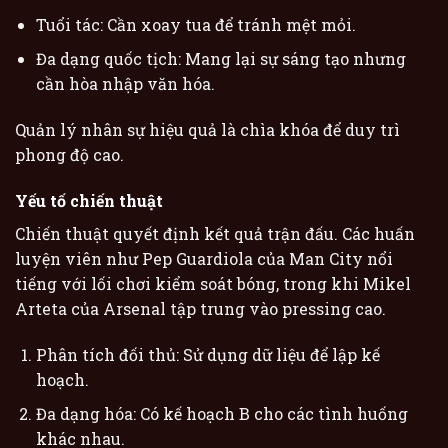
Tuổi tác: Cần xoay tua để tránh mệt mỏi.
Đa dạng quốc tịch: Mang lại sự sáng tạo nhưng
cần hòa nhập văn hóa.
Quản lý nhân sự hiệu quả là chìa khóa để duy trì
phong độ cao.
Yếu tố chiến thuật
Chiến thuật quyết định kết quả trận đấu. Các huấn
luyện viên như Pep Guardiola của Man City nổi
tiếng với lối chơi kiểm soát bóng, trong khi Mikel
Arteta của Arsenal tập trung vào pressing cao.
Phân tích đối thủ: Sử dụng dữ liệu để lập kế
hoạch.
Đa dạng hóa: Có kế hoạch B cho các tình huống
khác nhau.