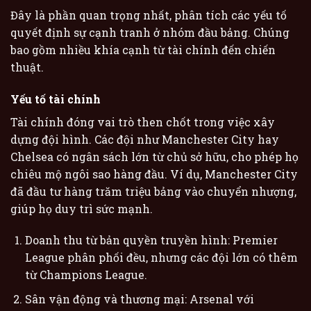
Đây là phần quan trọng nhất, phân tích các yếu tố
quyết định sự cạnh tranh ở nhóm đầu bảng. Chúng
bao gồm nhiều khía cạnh từ tài chính đến chiến
thuật.
Yếu tố tài chính
Tài chính đóng vai trò then chốt trong việc xây
dựng đội hình. Các đội như Manchester City hay
Chelsea có ngân sách lớn từ chủ sở hữu, cho phép họ
chiêu mộ ngôi sao hàng đầu. Ví dụ, Manchester City
đã đầu tư hàng trăm triệu bảng vào chuyển nhượng,
giúp họ duy trì sức mạnh.
Doanh thu từ bản quyền truyền hình: Premier
League phân phối đều, nhưng các đội lớn có thêm
từ Champions League.
Sân vận động và thương mại: Arsenal với