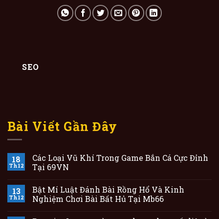
SEO
Bài Viết Gần Đây
Các Loại Vũ Khí Trong Game Bắn Cá Cực Đỉnh
18
Th12
Tại 69VN
Bật Mí Luật Đánh Bài Rồng Hổ Và Kinh
13
Th12
Nghiệm Chơi Bài Bất Hủ Tại Mb66