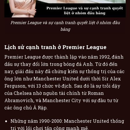
Premier League và sự cạnh tranh quyết liệt ở nhóm đầu
bảng
Lịch sử cạnh tranh ở Premier League
Premier League được thành lập vào năm 1992, đánh
dấu sự thay đổi lớn trong bóng đá Anh. Từ đó đến
nay, giải đấu này đã chứng kiến sự thống trị của các
ông lớn như Manchester United dưới thời Sir Alex
Ferguson, với 13 chức vô địch. Sau đó là sự trỗi dậy
của Chelsea nhờ nguồn tài chính từ Roman
Abramovich, và Manchester City với sự đầu tư từ
các ông chủ Ả Rập.
Những năm 1990-2000: Manchester United thống
trị với lối chơi tấn công mạnh mẽ.