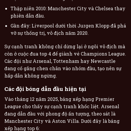
Thập niên 2010: Manchester City và Chelsea thay
phiên dẫn đầu.
Gần đây: Liverpool dưới thời Jurgen Klopp đã phá
vỡ sự thống trị, vô địch năm 2020.
Sự cạnh tranh không chỉ dừng lại ở ngôi vô địch mà
còn ở cuộc đua top 4 để giành vé Champions League.
Các đội như Arsenal, Tottenham hay Newcastle
đang cố gắng chen chân vào nhóm đầu, tạo nên sự
hấp dẫn không ngừng.
Các đội bóng dẫn đầu hiện tại
Vào tháng 12 năm 2025, bảng xếp hạng Premier
League cho thấy sự cạnh tranh khốc liệt. Arsenal
đang dẫn đầu với phong độ ấn tượng, theo sát là
Manchester City và Aston Villa. Dưới đây là bảng
xếp hạng top 6: