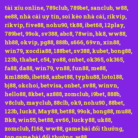
tài xỉu online
,
789club
,
789bet
,
sanclub
,
w88
,
ee88
,
nhà cái uy tín
,
soi kèo nhà cái
,
rikvip
,
rikvip
,
five88
,
nohu90
,
tk88
,
ibet68
,
12play
,
789bet
,
99ok
,
sv388
,
abc8
,
78win
,
bk8
,
ww88
,
hb88
,
okvip
,
pg88
,
888b
,
s666
,
69vn
,
xin88
,
win79
,
xocdia88
,
188bet
,
sv388
,
kubet
,
bong88
,
123b
,
thabet
,
c54
,
yo88
,
onbet
,
ok365
,
ok365
,
fa88
,
da88
,
win79
,
vn88
,
fun88
,
me88
,
km1888b
,
ibet68
,
azbet88
,
typhu88
,
loto188
,
bj88
,
okchoi
,
betvisa
,
onbet
,
sv88
,
winvn
,
hello88
,
8kbet
,
az888
,
zomclub
,
i9bet
,
888b
,
v8club
,
mayclub
,
88clb
,
ok9
,
nohu90
,
88bet
,
123b
,
luck8
,
May88
,
bet88
,
99ok
,
bong88
,
mu88
,
Bk8
,
win55
,
bet88
,
sv66
,
lucky88
,
uk88
,
zomclub
,
f168
,
ww88
,
game bài đổi thưởng
,
top game bài đổi thưởng
,
w88