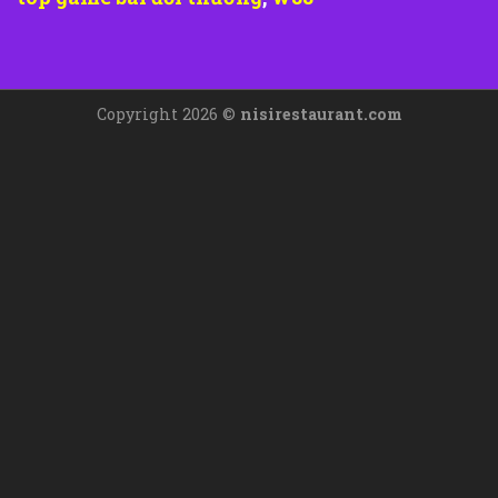
Copyright 2026 ©
nisirestaurant.com