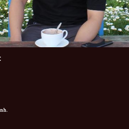
:
nh.