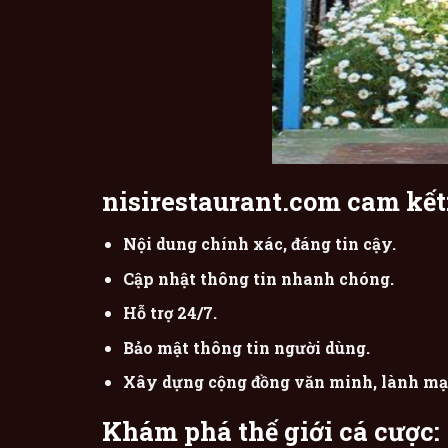
nisirestaurant.com cam kết
Nội dung chính xác, đáng tin cậy.
Cập nhật thông tin nhanh chóng.
Hỗ trợ 24/7.
Bảo mật thông tin người dùng.
Xây dựng cộng đồng văn minh, lành mạ
Khám phá thế giới cá cược: