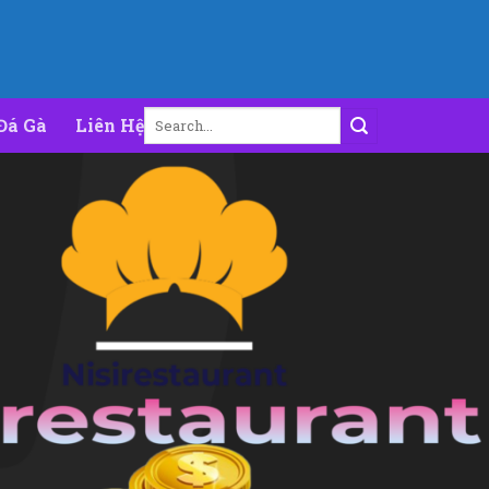
Đá Gà
Liên Hệ