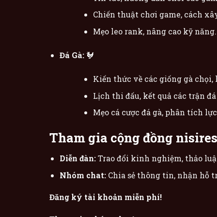
Chiến thuật chơi game, cách xây
Mẹo leo rank, nâng cao kỹ năng.
Đá Gà:
🐓
Kiến thức về các giống gà chọi, 
Lịch thi đấu, kết quả các trận đá 
Mẹo cá cược đá gà, phân tích lực
Tham gia cộng đồng nisire
Diễn đàn:
Trao đổi kinh nghiệm, thảo luận
Nhóm chat:
Chia sẻ thông tin, nhận hỗ tr
Đăng ký tài khoản miễn phí!