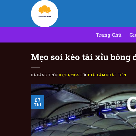
Chuyển
đến
nội
dung
Trang Chủ
Gi
Mẹo soi kèo tài xỉu bóng 
ĐÃ ĐĂNG TRÊN
07/01/2025
BỞI
THÁI LÂM NHẤT TIẾN
07
Th1