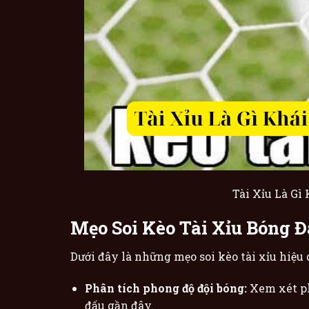
Tài Xỉu Là Gì
Mẹo Soi Kèo Tài Xỉu Bóng Đ
Dưới đây là những mẹo soi kèo tài xỉu hiệu
Phân tích phong độ đội bóng:
Xem xét ph
đấu gần đây.