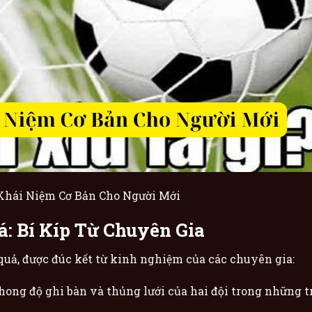
 Khái Niệm Cơ Bản Cho Người Mới
á: Bí Kíp Từ Chuyên Gia
 quả, được đúc kết từ kinh nghiệm của các chuyên gia:
ong độ ghi bàn và thủng lưới của hai đội trong những t