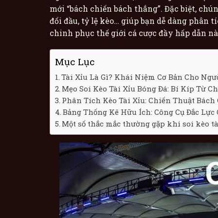
mới “bách chiến bách thắng”. Đặc biệt, chún
đối đầu, tỷ lệ kèo… giúp bạn dễ dàng phân 
chinh phục thế giới cá cược đầy hấp dẫn nà
Mục Lục
Tài Xỉu Là Gì? Khái Niệm Cơ Bản Cho Ngư
Mẹo Soi Kèo Tài Xỉu Bóng Đá: Bí Kíp Từ C
Phân Tích Kèo Tài Xỉu: Chiến Thuật Bách
Bảng Thống Kê Hữu Ích: Công Cụ Đắc Lực
Một số thắc mắc thường gặp khi soi kèo tà