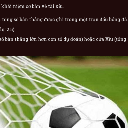
 khái niệm cơ bản về tài xỉu.
n tổng số bàn thắng được ghi trong một trận đấu bóng đá.
ụ: 2.5).
 số bàn thắng lớn hơn con số dự đoán) hoặc cửa Xỉu (tổng 