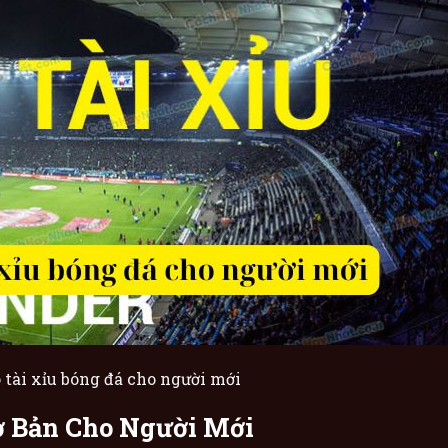
 tài xỉu bóng đá cho người mới
Cơ Bản Cho Người Mới