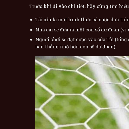
Trước khi đi vào chi tiết, hãy cùng tìm hiểu
Tài xỉu là một hình thức cá cược dựa trê
Nhà cái sẽ đưa ra một con số dự đoán (ví d
Người chơi sẽ đặt cược vào cửa Tài (tổng
bàn thắng nhỏ hơn con số dự đoán).