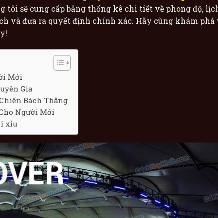
g tôi sẽ cung cấp bảng thống kê chi tiết về phong độ, lịc
tích và đưa ra quyết định chính xác. Hãy cùng khám phá
y!
ời Mới
huyên Gia
 Chiến Bách Thắng
 Cho Người Mới
i xỉu