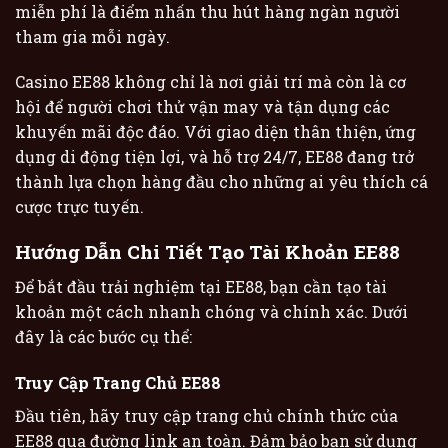
miễn phí là điểm nhấn thu hút hàng ngàn người
tham gia mỗi ngày.
Casino EE88 không chỉ là nơi giải trí mà còn là cơ
hội để người chơi thử vận may và tận dụng các
khuyến mãi độc đáo. Với giao diện thân thiện, ứng
dụng di động tiện lợi, và hỗ trợ 24/7, EE88 đang trở
thành lựa chọn hàng đầu cho những ai yêu thích cá
cược trực tuyến.
Hướng Dẫn Chi Tiết Tạo Tài Khoản EE88
Để bắt đầu trải nghiệm tại EE88, bạn cần tạo tài
khoản một cách nhanh chóng và chính xác. Dưới
đây là các bước cụ thể:
Truy Cập Trang Chủ EE88
Đầu tiên, hãy truy cập trang chủ chính thức của
EE88 qua đường link an toàn. Đảm bảo bạn sử dụng