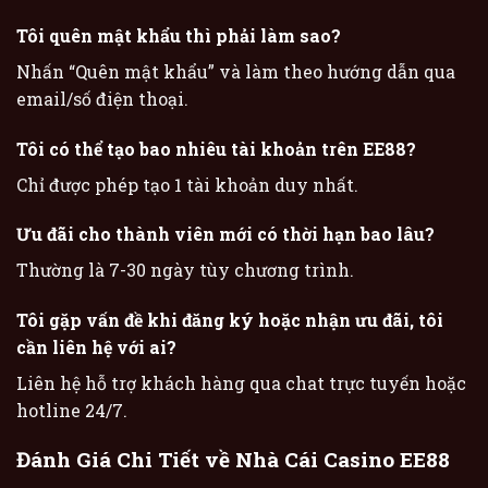
Tôi quên mật khẩu thì phải làm sao?
Nhấn “Quên mật khẩu” và làm theo hướng dẫn qua
email/số điện thoại.
Tôi có thể tạo bao nhiêu tài khoản trên EE88?
Chỉ được phép tạo 1 tài khoản duy nhất.
Ưu đãi cho thành viên mới có thời hạn bao lâu?
Thường là 7-30 ngày tùy chương trình.
Tôi gặp vấn đề khi đăng ký hoặc nhận ưu đãi, tôi
cần liên hệ với ai?
Liên hệ hỗ trợ khách hàng qua chat trực tuyến hoặc
hotline 24/7.
Đánh Giá Chi Tiết về Nhà Cái Casino EE88