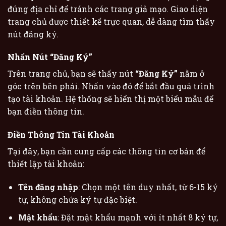
đúng địa chỉ để tránh các trang giả mạo. Giao diện
trang chủ được thiết kế trực quan, dễ dàng tìm thấy
nút đăng ký.
Nhấn Nút “Đăng Ký”
Trên trang chủ, bạn sẽ thấy nút
“Đăng Ký”
nằm ở
góc trên bên phải. Nhấn vào đó để bắt đầu quá trình
tạo tài khoản. Hệ thống sẽ hiển thị một biểu mẫu để
bạn điền thông tin.
Điền Thông Tin Tài Khoản
Tại đây, bạn cần cung cấp các thông tin cơ bản để
thiết lập tài khoản:
Tên đăng nhập
: Chọn một tên duy nhất, từ 6-15 ký
tự, không chứa ký tự đặc biệt.
Mật khẩu
: Đặt mật khẩu mạnh với ít nhất 8 ký tự,