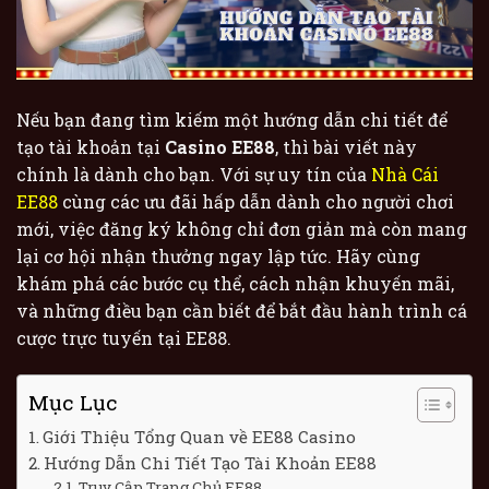
Nếu bạn đang tìm kiếm một hướng dẫn chi tiết để
tạo tài khoản tại
Casino EE88
, thì bài viết này
chính là dành cho bạn. Với sự uy tín của
Nhà Cái
EE88
cùng các ưu đãi hấp dẫn dành cho người chơi
mới, việc đăng ký không chỉ đơn giản mà còn mang
lại cơ hội nhận thưởng ngay lập tức. Hãy cùng
khám phá các bước cụ thể, cách nhận khuyến mãi,
và những điều bạn cần biết để bắt đầu hành trình cá
cược trực tuyến tại EE88.
Mục Lục
Giới Thiệu Tổng Quan về EE88 Casino
Hướng Dẫn Chi Tiết Tạo Tài Khoản EE88
Truy Cập Trang Chủ EE88