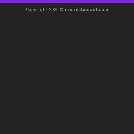
Copyright 2026 ©
nisirestaurant.com