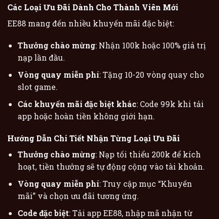
Các Loại Ưu Đãi Dành Cho Thành Viên Mới
EE88 mang đến nhiều khuyến mãi đặc biệt:
Thưởng chào mừng
: Nhận 100k hoặc 100% giá trị
nạp lần đầu.
Vòng quay miễn phí
: Tặng 10-20 vòng quay cho
slot game.
Các khuyến mãi đặc biệt khác
: Code 99k khi tải
app hoặc hoàn tiền không giới hạn.
Hướng Dẫn Chi Tiết Nhận Từng Loại Ưu Đãi
Thưởng chào mừng
: Nạp tối thiểu 200k để kích
hoạt, tiền thưởng sẽ tự động cộng vào tài khoản.
Vòng quay miễn phí
: Truy cập mục “Khuyến
mãi” và chọn ưu đãi tương ứng.
Code đặc biệt
: Tải app EE88, nhập mã nhận từ