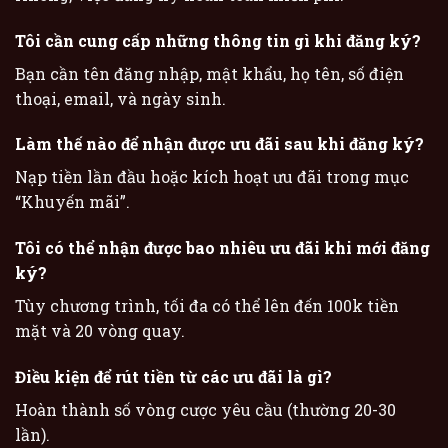
Tôi cần cung cấp những thông tin gì khi đăng ký?
Bạn cần tên đăng nhập, mật khẩu, họ tên, số điện
thoại, email, và ngày sinh.
Làm thế nào để nhận được ưu đãi sau khi đăng ký?
Nạp tiền lần đầu hoặc kích hoạt ưu đãi trong mục
“Khuyến mãi”.
Tôi có thể nhận được bao nhiêu ưu đãi khi mới đăng
ký?
Tùy chương trình, tối đa có thể lên đến 100k tiền
mặt và 20 vòng quay.
Điều kiện để rút tiền từ các ưu đãi là gì?
Hoàn thành số vòng cược yêu cầu (thường 20-30
lần).