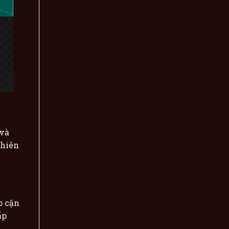
 và
nhiên
p cận
ấp