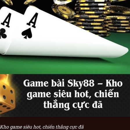
Kho game siêu hot, chiến thắng cực đã