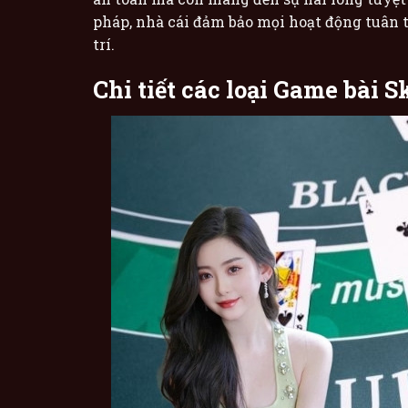
pháp, nhà cái đảm bảo mọi hoạt động tuân t
trí.
Chi tiết các loại Game bài 