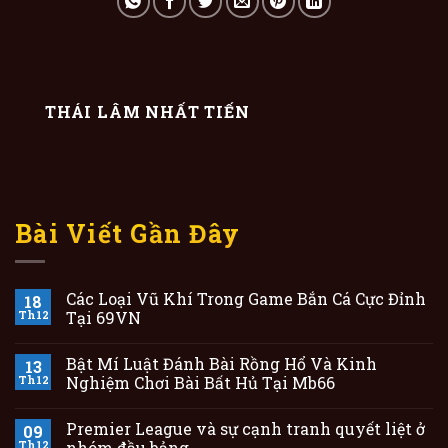
THÁI LÂM NHẤT TIẾN
Bài Viết Gần Đây
Các Loại Vũ Khí Trong Game Bắn Cá Cực Đỉnh
18
Th12
Tại 69VN
Bật Mí Luật Đánh Bài Rồng Hổ Và Kinh
13
Th12
Nghiệm Chơi Bài Bất Hủ Tại Mb66
Premier League và sự cạnh tranh quyết liệt ở
09
Th12
nhóm đầu bảng