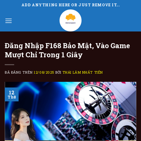
Chuyển
ADD ANYTHING HERE OR JUST REMOVE IT...
đến
nội
dung
Đăng Nhập F168 Bảo Mật, Vào Game
Mượt Chỉ Trong 1 Giây
ĐÃ ĐĂNG TRÊN
12/08/2025
BỞI
THÁI LÂM NHẤT TIẾN
12
Th8