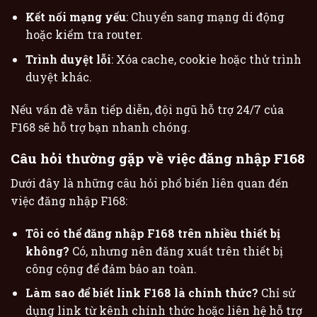
Kết nối mạng yếu
: Chuyển sang mạng di động
hoặc kiểm tra router.
Trình duyệt lỗi
: Xóa cache, cookie hoặc thử trình
duyệt khác.
Nếu vấn đề vẫn tiếp diễn, đội ngũ hỗ trợ 24/7 của
F168 sẽ hỗ trợ bạn nhanh chóng.
Câu hỏi thường gặp về việc đăng nhập F168
Dưới đây là những câu hỏi phổ biến liên quan đến
việc đăng nhập F168:
Tôi có thể đăng nhập F168 trên nhiều thiết bị
không?
Có, nhưng nên đăng xuất trên thiết bị
công cộng để đảm bảo an toàn.
Làm sao để biết link F168 là chính thức?
Chỉ sử
dụng link từ kênh chính thức hoặc liên hệ hỗ trợ