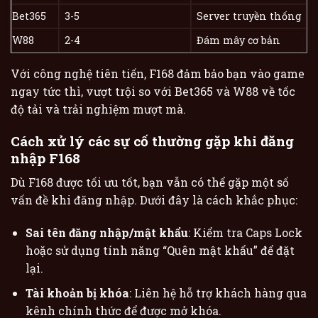
Bet365
3-5
Server truyền thống
W88
2-4
Đám mây cơ bản
Với công nghệ tiên tiến, F168 đảm bảo bạn vào game
ngay tức thì, vượt trội so với Bet365 và W88 về tốc
độ tải và trải nghiệm mượt mà.
Cách xử lý các sự cố thường gặp khi đăng
nhập F168
Dù F168 được tối ưu tốt, bạn vẫn có thể gặp một số
vấn đề khi đăng nhập. Dưới đây là cách khắc phục:
Sai tên đăng nhập/mật khẩu
: Kiểm tra Caps Lock
hoặc sử dụng tính năng “Quên mật khẩu” để đặt
lại.
Tài khoản bị khóa
: Liên hệ hỗ trợ khách hàng qua
kênh chính thức để được mở khóa.