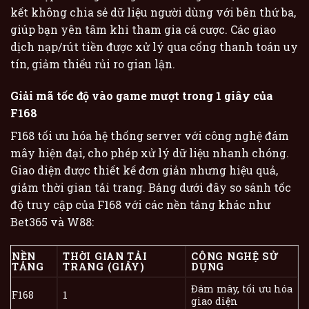
kết không chia sẻ dữ liệu người dùng với bên thứ ba,
giúp bạn yên tâm khi tham gia cá cược. Các giao
dịch nạp/rút tiền được xử lý qua cổng thanh toán uy
tín, giảm thiểu rủi ro gian lận.
Giải mã tốc độ vào game mượt trong 1 giây của
F168
F168 tối ưu hóa hệ thống server với công nghệ đám
mây hiện đại, cho phép xử lý dữ liệu nhanh chóng.
Giao diện được thiết kế đơn giản nhưng hiệu quả,
giảm thời gian tải trang. Bảng dưới đây so sánh tốc
độ truy cập của F168 với các nền tảng khác như
Bet365 và W88:
NỀN
THỜI GIAN TẢI
CÔNG NGHỆ SỬ
TẢNG
TRANG (GIÂY)
DỤNG
Đám mây, tối ưu hóa
F168
1
giao diện