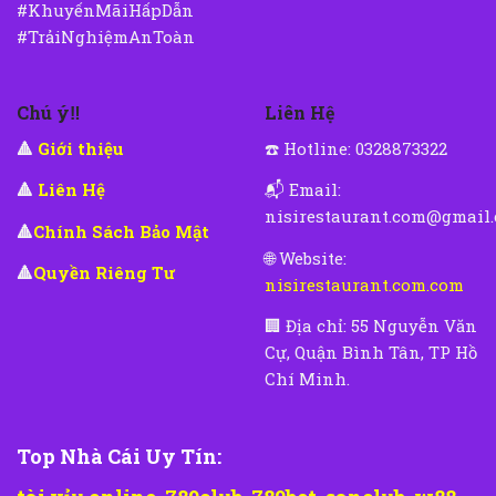
#KhuyếnMãiHấpDẫn
#TrảiNghiệmAnToàn
Chú ý
‼️
Liên Hệ
🔺
Giới thiệu
☎️ Hotline: 0328873322
🔺
Liên Hệ
📬
Email:
nisirestaurant.com@gmail
🔺
Chính Sách Bảo Mật
🌐 Website:
🔺
Quyền Riêng Tư
nisirestaurant.com.com
🏢 Địa chỉ: 55 Nguyễn Văn
Cự, Quận Bình Tân, TP Hồ
Chí Minh.
Top Nhà Cái Uy Tín: