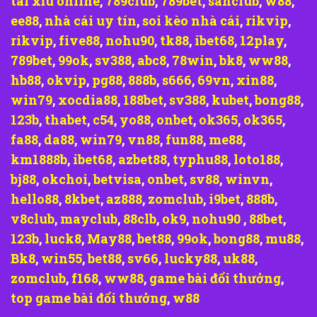
tài xỉu online
,
789club
,
789bet
,
sanclub
,
w88
,
ee88
,
nhà cái uy tín
,
soi kèo nhà cái
,
rikvip
,
rikvip
,
five88
,
nohu90
,
tk88
,
ibet68
,
12play
,
789bet
,
99ok
,
sv388
,
abc8
,
78win
,
bk8
,
ww88
,
hb88
,
okvip
,
pg88
,
888b
,
s666
,
69vn
,
xin88
,
win79
,
xocdia88
,
188bet
,
sv388
,
kubet
,
bong88
,
123b
,
thabet
,
c54
,
yo88
,
onbet
,
ok365
,
ok365
,
fa88
,
da88
,
win79
,
vn88
,
fun88
,
me88
,
km1888b
,
ibet68
,
azbet88
,
typhu88
,
loto188
,
bj88
,
okchoi
,
betvisa
,
onbet
,
sv88
,
winvn
,
hello88
,
8kbet
,
az888
,
zomclub
,
i9bet
,
888b
,
v8club
,
mayclub
,
88clb
,
ok9
,
nohu90
,
88bet
,
123b
,
luck8
,
May88
,
bet88
,
99ok
,
bong88
,
mu88
,
Bk8
,
win55
,
bet88
,
sv66
,
lucky88
,
uk88
,
zomclub
,
f168
,
ww88
,
game bài đổi thưởng
,
top game bài đổi thưởng
,
w88