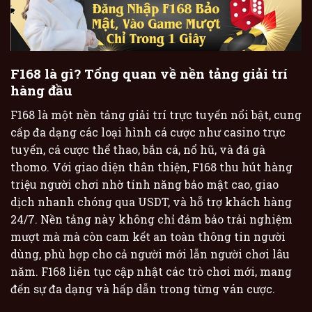
F168 là gì? Tổng quan về nền tảng giải trí
hàng đầu
F168 là một nền tảng giải trí trực tuyến nổi bật, cung
cấp đa dạng các loại hình cá cược như casino trực
tuyến, cá cược thể thao, bắn cá, nổ hũ, và đá gà
thomo. Với giao diện thân thiện, F168 thu hút hàng
triệu người chơi nhờ tính năng bảo mật cao, giao
dịch nhanh chóng qua USDT, và hỗ trợ khách hàng
24/7. Nền tảng này không chỉ đảm bảo trải nghiệm
mượt mà mà còn cam kết an toàn thông tin người
dùng, phù hợp cho cả người mới lẫn người chơi lâu
năm. F168 liên tục cập nhật các trò chơi mới, mang
đến sự đa dạng và hấp dẫn trong từng ván cược.