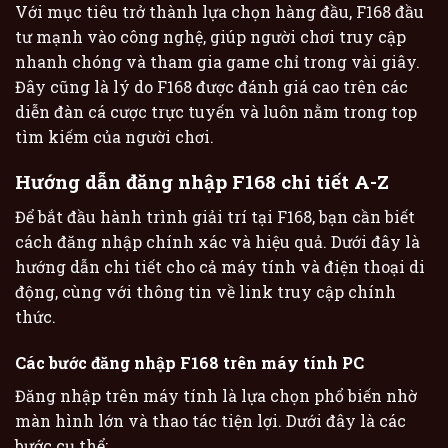
Với mục tiêu trở thành lựa chọn hàng đầu, F168 đầu
tư mạnh vào công nghệ, giúp người chơi truy cập
nhanh chóng và tham gia game chỉ trong vài giây.
Đây cũng là lý do F168 được đánh giá cao trên các
diễn đàn cá cược trực tuyến và luôn nằm trong top
tìm kiếm của người chơi.
Hướng dẫn đăng nhập F168 chi tiết A-Z
Để bắt đầu hành trình giải trí tại F168, bạn cần biết
cách đăng nhập chính xác và hiệu quả. Dưới đây là
hướng dẫn chi tiết cho cả máy tính và điện thoại di
động, cùng với thông tin về link truy cập chính
thức.
Các bước đăng nhập F168 trên máy tính PC
Đăng nhập trên máy tính là lựa chọn phổ biến nhờ
màn hình lớn và thao tác tiện lợi. Dưới đây là các
bước cụ thể: