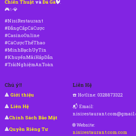
Chiến Thuật
và
Đá Gà
🐓
.
🎮✨💎
#NisiRestaurant
#ĐẳngCấpCáCược
#CasinoOnline
#CáCượcThểThao
#MinhBạchUyTín
#KhuyếnMãiHấpDẫn
#TrảiNghiệmAnToàn
Chú ý
‼️
Liên Hệ
🔺
Giới thiệu
☎️ Hotline: 0328873322
🔺
Liên Hệ
📬
Email:
nisirestaurant.com@gmail
🔺
Chính Sách Bảo Mật
🌐 Website:
🔺
Quyền Riêng Tư
nisirestaurant.com.com