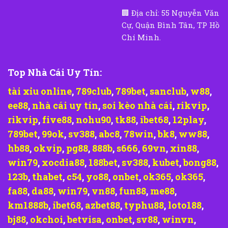
🏢 Địa chỉ: 55 Nguyễn Văn
Cự, Quận Bình Tân, TP Hồ
Chí Minh.
Top Nhà Cái Uy Tín:
tài xỉu online
,
789club
,
789bet
,
sanclub
,
w88
,
ee88
,
nhà cái uy tín
,
soi kèo nhà cái
,
rikvip
,
rikvip
,
five88
,
nohu90
,
tk88
,
ibet68
,
12play
,
789bet
,
99ok
,
sv388
,
abc8
,
78win
,
bk8
,
ww88
,
hb88
,
okvip
,
pg88
,
888b
,
s666
,
69vn
,
xin88
,
win79
,
xocdia88
,
188bet
,
sv388
,
kubet
,
bong88
,
123b
,
thabet
,
c54
,
yo88
,
onbet
,
ok365
,
ok365
,
fa88
,
da88
,
win79
,
vn88
,
fun88
,
me88
,
km1888b
,
ibet68
,
azbet88
,
typhu88
,
loto188
,
bj88
,
okchoi
,
betvisa
,
onbet
,
sv88
,
winvn
,