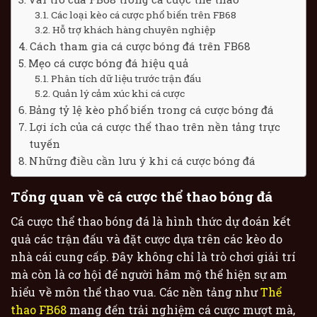
Các loại kèo cá cược phổ biến trên FB68
Hỗ trợ khách hàng chuyên nghiệp
Cách tham gia cá cược bóng đá trên FB68
Mẹo cá cược bóng đá hiệu quả
Phân tích dữ liệu trước trận đấu
Quản lý cảm xúc khi cá cược
Bảng tỷ lệ kèo phổ biến trong cá cược bóng đá
Lợi ích của cá cược thể thao trên nền tảng trực
tuyến
Những điều cần lưu ý khi cá cược bóng đá
Tổng quan về cá cược thể thao bóng đá
Cá cược thể thao bóng đá là hình thức dự đoán kết
quả các trận đấu và đặt cược dựa trên các kèo do
nhà cái cung cấp. Đây không chỉ là trò chơi giải trí
mà còn là cơ hội để người hâm mộ thể hiện sự am
hiểu về môn thể thao vua. Các nền tảng như
Thể
thao FB68
mang đến trải nghiệm cá cược mượt mà,