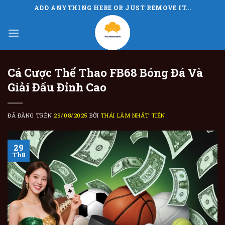
Chuyển
ADD ANYTHING HERE OR JUST REMOVE IT...
đến
nội
dung
Cá Cược Thể Thao FB68 Bóng Đá Và
Giải Đấu Đỉnh Cao
ĐÃ ĐĂNG TRÊN
29/08/2025
BỞI
THÁI LÂM NHẤT TIẾN
29
Th8