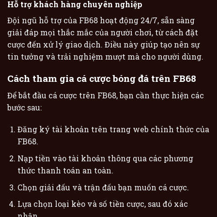
Hỗ trợ khách hàng chuyên nghiệp
Đội ngũ hỗ trợ của FB68 hoạt động 24/7, sẵn sàng
giải đáp mọi thắc mắc của người chơi, từ cách đặt
cược đến xử lý giao dịch. Điều này giúp tạo nên sự
tin tưởng và trải nghiệm mượt mà cho người dùng.
Cách tham gia cá cược bóng đá trên FB68
Để bắt đầu cá cược trên FB68, bạn cần thực hiện các
bước sau:
Đăng ký tài khoản trên trang web chính thức của
FB68.
Nạp tiền vào tài khoản thông qua các phương
thức thanh toán an toàn.
Chọn giải đấu và trận đấu bạn muốn cá cược.
Lựa chọn loại kèo và số tiền cược, sau đó xác
nhận.