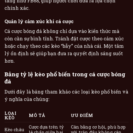
tảng như FB68, giúp người chơi đưa ra lựa chọn
chính xác.
Quản lý cảm xúc khi cá cược
Cá cược bóng đá không chỉ dựa vào kiến thức mà
còn cần sự bình tĩnh. Tránh đặt cược theo cảm xúc
hoặc chạy theo các kèo “bẫy” của nhà cái. Một tâm
lý ổn định sẽ giúp bạn đưa ra quyết định sáng suốt
hơn.
Bảng tỷ lệ kèo phổ biến trong cá cược bóng
đá
Dưới đây là bảng tham khảo các loại kèo phổ biến và
ý nghĩa của chúng:
LOẠI
MÔ TẢ
ƯU ĐIỂM
KÈO
Cược dựa trên tỷ
Cân bằng cơ hội, phù hợp
Kèo châu
lệ chấp giữa hai
với trận đấu không cân